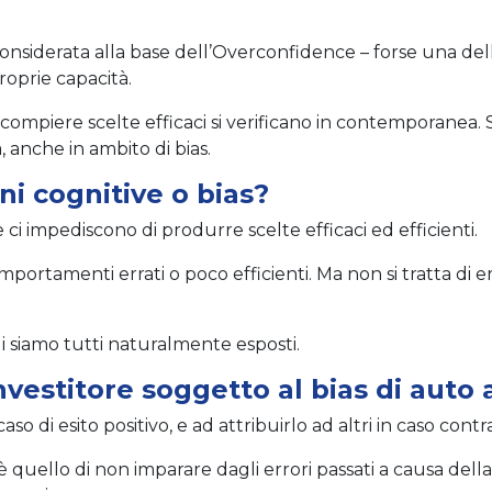
considerata alla base dell’Overconfidence – forse una dell
proprie capacità.
 compiere scelte efficaci si verificano in contemporanea. S
 anche in ambito di bias.
ni cognitive o bias?
he ci impediscono di produrre scelte efficaci ed efficienti.
tamenti errati o poco efficienti. Ma non si tratta di error
i siamo tutti naturalmente esposti.
vestitore soggetto al bias di auto 
aso di esito positivo, e ad attribuirlo ad altri in caso contra
one è quello di non imparare dagli errori passati a causa d